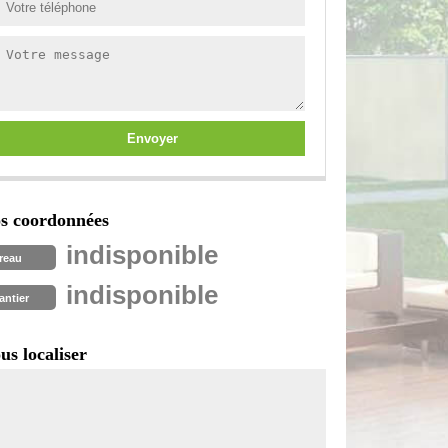
s coordonnées
indisponible
reau
indisponible
antier
us localiser