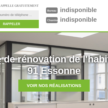
RAPPELLE GRATUITEMENT
indisponible
Bureau
indisponible
Chantier
 de rénovation de l'habi
91 Essonne
VOIR NOS RÉALISATIONS