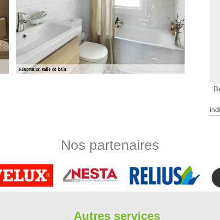
R
e bains dans le 91540
rix compétitifs pour votre projet de rénover une salle d’eau,
ind
 de bains peut être négligée à cause de leur utilisation et de
us utilisé de la journée. Nous sommes expérimentés dans le
Nous veillons à ce que notre travail soit le plus créatif et le
Nos partenaires
lète à Mennecy
 de votre salle de bain. Ce qui va lui donner un air plus
ovation de salle de bains qui incluent la pose des meubles de
 pourraient lui conférer plus de style moderne. Ainsi, si vous
est conseillé de demander conseils à un expert de Limbergere
Autres services