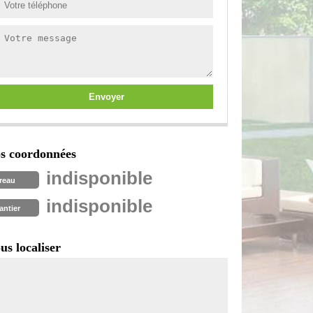
s coordonnées
indisponible
reau
indisponible
antier
us localiser