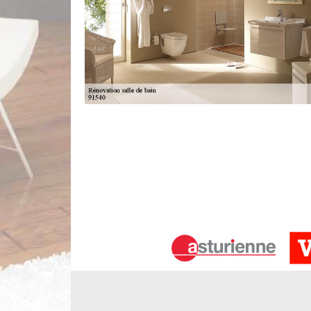
Notre service de rénovation de salle d
Avez-vous besoin de la qualité supérieure et des p
Limbergere rénovation est le bon choix. Votre salle
leur emplacement. Quoique c’est l’endroit le pl
domaine de rénovation de salles de bains à Mennecy. 
plus étonnant possible.
La rénovation de salle de bains comp
Votre maison a besoin d'une rénovation complète
impressionnant. D’autres projets poussent à la rén
salle de bains, des accessoires et des éléments qui
voulez plus de design pour votre salle d’eau, il 
rénovation pour vous instruire.