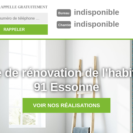
RAPPELLE GRATUITEMENT
indisponible
Bureau
indisponible
Chantier
 de rénovation de l'habi
91 Essonne
VOIR NOS RÉALISATIONS