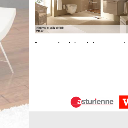
Intervention de bon designer pour rén
Votre projet de rénovation de salle de bains néces
Limbergere rénovation. Contactez une personne de
d'autre que vous, pour superviser le projet. Bien q
le projet, c'est beaucoup plus difficile qu'il n'y 
de bains à Egly. Vous pouvez nous faire confiance.
Perfectionnement de la salle de bains
Pensez-vous à modifier ne serait-ce qu’une parti
n’importe quel projet. Tout ce dont vous avez beso
s'occupera des mobiliers de salle de bains, to
pourraient faire bénéficier grandement l’intérieur
qui pourvoira la réussite de la rénovation donc. N’