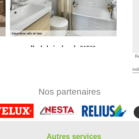
over une salle de bain dans le 91520
site l'intervention d'un groupe de professionnels comme chez
R
 métier, des architectes, des concepteur(s), bref quelqu'un
ue vous puissiez assurément être le professionnels qui réaliser
ind
paraît au premier abord pour coordonner une rénovation de salle
Nos partenaires
 dans le 91520
e de votre salle de bains ? Une telle rénovation n’est pas
in est un vrai professionnel comme Limbergere rénovation qui
ilettes, carrelages, douches et d’autres aménagements qui
 de votre maison. Vous devez choisir un service de rénovation
hésitez pas de nous contacter pour vous aider.
Autres services