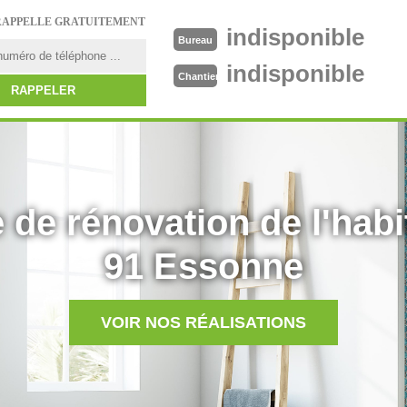
RAPPELLE GRATUITEMENT
indisponible
Bureau
indisponible
Chantier
 de rénovation de l'habi
91 Essonne
VOIR NOS RÉALISATIONS