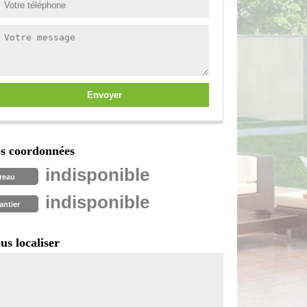
s coordonnées
indisponible
reau
indisponible
antier
us localiser