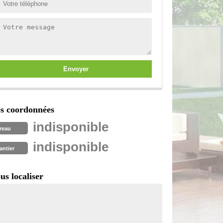
s coordonnées
indisponible
reau
indisponible
antier
us localiser