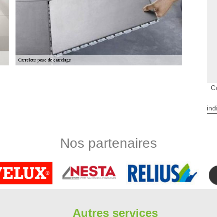
C
sent pour tout 91520 depuis quelques années. Fort de notre
en mesure de proposer tous les travaux de carrelage en 91520
ind
r tout type de maison ou d’appartement. Autant pour la pose de
sons les différents types de revêtements comme la faïence, les
rojets de rénovation de votre carrelage ? Contactez notre
Nos partenaires
liser ? Pour vous accompagner dans votre projet, Limbergere
s travaux de carrelage dont vous avez besoin. Entreprise de
et sur 91520 et ses villes. Présent sur le département, nous
te demande. Nous fournissons également un devis pose de
Autres services