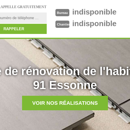
RAPPELLE GRATUITEMENT
indisponible
Bureau
indisponible
Chantier
 de rénovation de l'habi
91 Essonne
VOIR NOS RÉALISATIONS