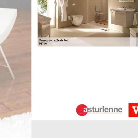
Assurer une rénovation de salle de ba
Si vous êtes prêt de confier à Limbergere rénovati
de rénovation de salle de bains dans les environ
si vous voulez nous joindre. Sinon, vous pouvez n
électronique. Vous avez libre accès à notre site
modifier votre salle de bain en un endroit de luxe p
Les travaux de rénovation pour les sal
Les salles de bain sont indispensables pour assurer 
travaux de rénovation pour les mettre au goût du
éléments en mauvais état. Il s'agit d'opérations qu
experts en la matière. Ainsi, il va falloir contact
Pour recueillir les renseignements complémentaires, 