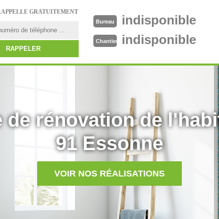
RAPPELLE GRATUITEMENT
indisponible
Bureau
indisponible
Chantier
 de rénovation de l'habi
91 Essonne
VOIR NOS RÉALISATIONS