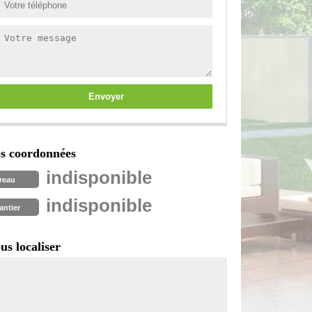
s coordonnées
indisponible
reau
indisponible
antier
us localiser