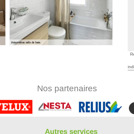
Ré
ins à Congerville Thionville
on, notre entreprise de rénovation, se charger de votre projet
ind
s de 91740, mettez-nous au courant. Appelez-nous simplement
ous envoyer un mail par courriel électrique à notre adresse
 web. Nous espérons avoir de vos nouvelles bientôt afin de
Nos partenaires
our l’hygiène.
les de bain à Congerville Thionville
la salubrité. En effet, il est très important de procéder à des
 jour. Ces travaux sont aussi nécessaires pour réparer les
i sont assez difficiles et il est très important de convier des
er Limbergere rénovation qui a tous les équipements appropriés.
Autres services
il suffit de le téléphoner directement.