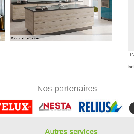
 la pose des cuisines
Po
ruisent une maison. En effet, il est très important de faire la
 les repas. Afin de mettre en place ces types de salles, il est
ind
 Limbergere rénovation peut être convié pour de telles tâches.
ns depuis plusieurs années. Il va utiliser des équipements
 qualité. Pour avoir les renseignements complémentaires, il
Nos partenaires
cuteur pour toute pose de cuisine à Villeras
ovation accueille toute demande en installation des divers
 un bon emplacement et vous libérez un espace de travail,
énager votre cuisine. L’étude permettra ainsi de connaître le
r la surface de la cuisine. Active pour toute demande, nous
Autres services