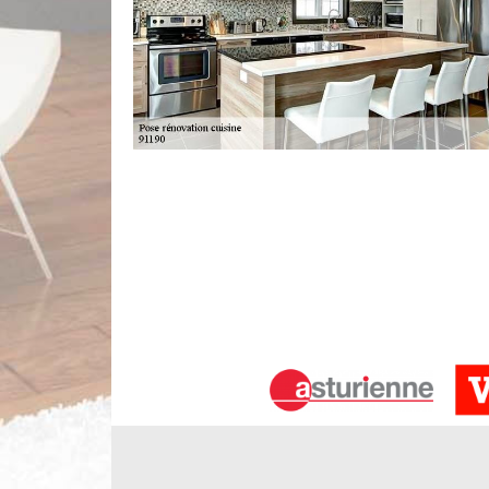
Limbergere rénovation : un habitué de
À Villeras, nombreuses sont les personnes qui const
pose de cuisine. Ce sont des pièces où l'on prépare
très utile de rechercher des experts en la matière.
Il s'agit d'un expert qui a réalisé ces opératio
appropriés pour la garantie d'un travail de bonne
suffit de le téléphoner directement.
Limbergere rénovation – votre interlo
Cuisiniste à Villeras dans 91190, Limbergere rén
meubles et équipements de cuisine. Pour assurer
notre équipe assure l’étude d’installation pour am
meilleur emplacement des meubles afin d’optimise