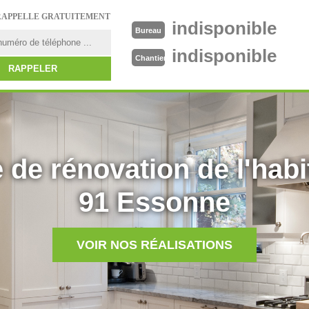
RAPPELLE GRATUITEMENT
indisponible
Bureau
indisponible
Chantier
 de rénovation de l'habi
91 Essonne
VOIR NOS RÉALISATIONS