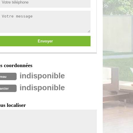
s coordonnées
indisponible
reau
indisponible
antier
us localiser