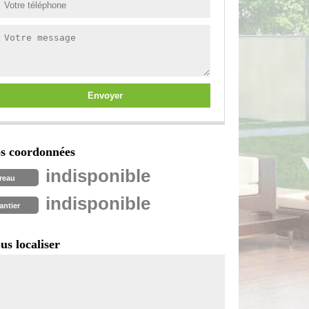
s coordonnées
indisponible
reau
indisponible
antier
us localiser