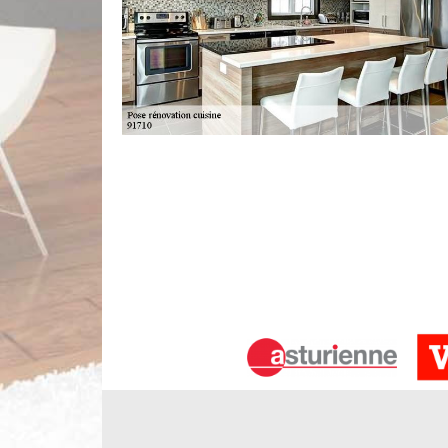
Qui peut effectuer les travaux de ré
91710?
Les personnes qui veulent mettre au goût du jour le
il est possible de mettre en place des meubl
particulièrement techniques et il est très importan
il est nécessaire de contacter des experts en la ma
est à remarquer qu'il dresse un devis gratuit et s
Spécialiste pose de cuisine à Vert Le P
Chez Limbergere rénovation, nous sommes des arti
effectuons ainsi la mise en place des équipements 
efficacement à sa bonne installation. Il exis
fonctionnement. Professionnelle en pose de cuis