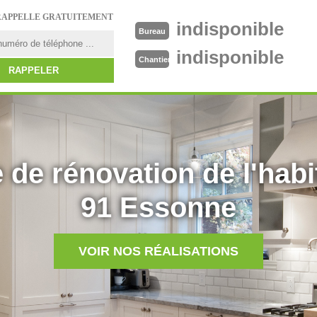
RAPPELLE GRATUITEMENT
indisponible
Bureau
indisponible
Chantier
 de rénovation de l'habi
91 Essonne
VOIR NOS RÉALISATIONS