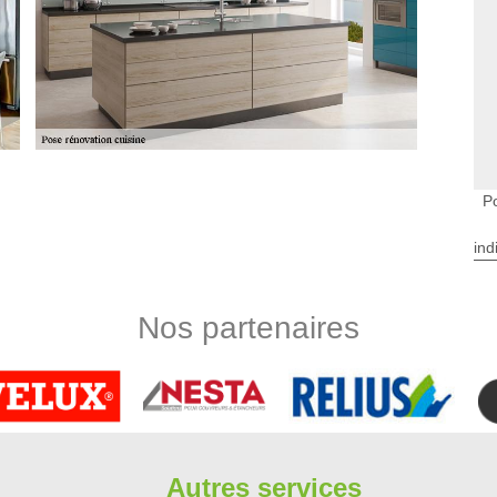
novation des cuisines à Vert Le Petit dans le
Po
ur cuisine peuvent effectuer des travaux de rénovation. Ainsi,
ind
es spécifiques pour ces pièces. Les interventions sont
t de contacter des personnes qui s'y connaissent. Dans ce cas,
tière. Limbergere rénovation se charge des interventions et il
Nos partenaires
ans engagement.
etit
sans pour réaliser la pose de cuisine dans tout 91710. Nous
utiles pour toute cuisine. Il est alors important de veiller
te pour cela une méthode efficace pour assurer son bon
ine à Vert Le Petit, notre équipe met en place un service
Autres services