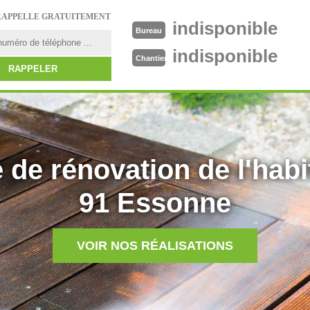
RAPPELLE GRATUITEMENT
indisponible
Bureau
indisponible
Chantier
 de rénovation de l'habi
91 Essonne
VOIR NOS RÉALISATIONS