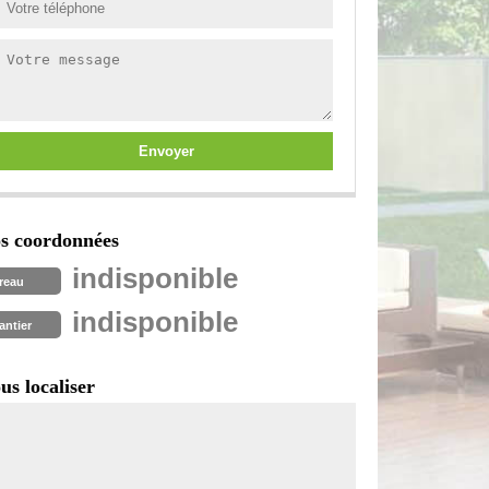
s coordonnées
indisponible
reau
indisponible
antier
us localiser