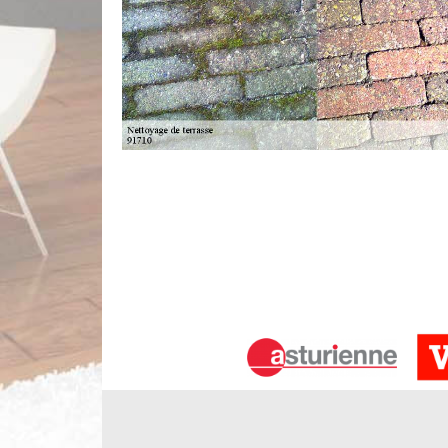
Spécialiste nettoyage dallage à Vert L
Pour assurer un bon nettoyage de terrasse, Lim
matériaux. L’usage d’autres solutions non adéq
terrasse. Pour cela, nous employons des méthodes
tiède accompagnée de décapant pour les taches l
nous pouvons faire un décapage de la surface. En a
est à votre service.
Quel coût pour un nettoyage de terras
Pour les différents besoins en nettoyage de dallag
de toute demande. Une terrasse propre et protégé p
des terrasses, notre équipe met en place des p
fournissons un traitement hydrofuge. Chaque tarif n