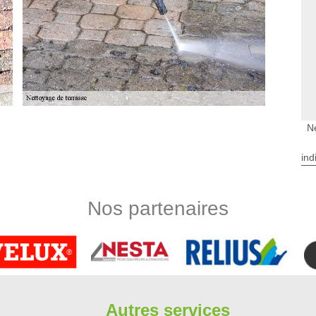
N
e Petit
bergere rénovation utilise des produits non agressifs aux
ind
uates peuvent abîmer les matériaux qui constituent votre
 simples, mais efficaces : des balais brosses avec de l’eau
es plus dures à enlever. Pour toute demande de nettoyage,
Nos partenaires
ctivité sur 91710, notre équipe de nettoyeur à Vert Le Petit
se ?
e et terrasse à Vert Le Petit, Limbergere rénovation s’occupe
ermet une utilisation sans risque. Pour assurer le nettoyage
roduits et des méthodes spécifiques. Si nécessaire, nous
Autres services
ettoyage sera ainsi défini en fonction des travaux à réaliser.