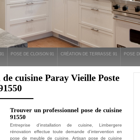
91
POSE DE CLOISON 91
CRÉATION DE TERRASSE 91
POSE D
 de cuisine Paray Vieille Poste
91550
Trouver un professionnel pose de cuisine
91550
Entreprise d’installation de cuisine, Limbergere
rénovation effectue toute demande d’intervention en
pose de meuble de cuisine. Artisan pose de cuisine