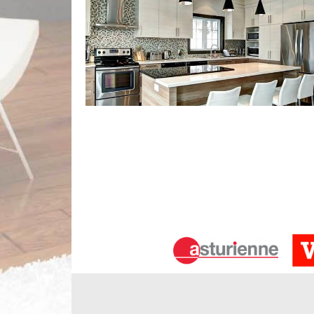
Limbergere rénovation – votre inter
Vieille Poste
Cuisiniste à Paray Vieille Poste dans 91550, Limbe
divers meubles et équipements de cuisine. Pour
travail, notre équipe assure l’étude d’installat
connaître le meilleur emplacement des meubles af
demande, nous octroyons un devis pose de cuisine 
adéquat à vos demandes.
À qui peut-on confier les travaux de
Poste dans le 91550 et les localités av