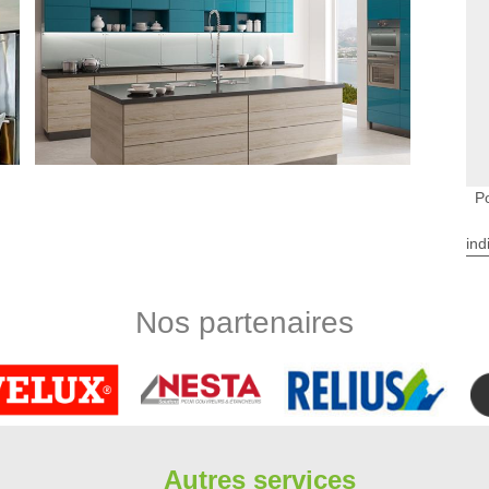
P
ind
locuteur pour toute pose de cuisine à Paray
rgere rénovation accueille toute demande en installation des
Nos partenaires
 assurer un bon emplacement et vous libérez un espace de
ion pour aménager votre cuisine. L’étude permettra ainsi de
in d’optimiser la surface de la cuisine. Active pour toute
gratuit. Ce service vous permet ainsi de connaître le tarif
 rénovation pour les cuisines à Paray Vieille
Autres services
oisinantes?