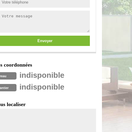
s coordonnées
indisponible
reau
indisponible
antier
us localiser