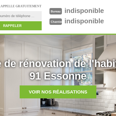
RAPPELLE GRATUITEMENT
indisponible
Bureau
indisponible
Chantier
 de rénovation de l'habi
91 Essonne
VOIR NOS RÉALISATIONS