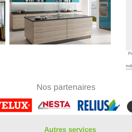
P
sionnels
ind
l faut à tout prix faire entrer dans votre cuisine ? Cela
re cuisine présente une petite surface. Cependant, chez
de mise en place qui permettra d’installer ce meuble. Pour
Nos partenaires
épartement 91640 avec devis pose de cuisine gratuit et sans
 du formulaire en ligne.
us Forges
sans pour réaliser la pose de cuisine dans tout 91640. Nous
utiles pour toute cuisine. Il est alors important de veiller
te pour cela une méthode efficace pour assurer son bon
Autres services
e à Briis Sous Forges, notre équipe met en place un service