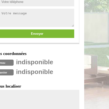
s coordonnées
indisponible
reau
indisponible
antier
us localiser