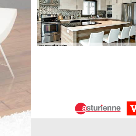
Installation de cuisine par nos profes
Avez-vous récemment un tout nouveau meuble qu’i
demande beaucoup de techniques surtout si vot
Limbergere rénovation, nous réalisons une étude 
toute demande, nous sommes ouverts sur tout le d
engagement. Faites ainsi votre demande par le biais
Spécialiste pose de cuisine à Briis So
Chez Limbergere rénovation, nous sommes des arti
effectuons ainsi la mise en place des équipements 
efficacement à sa bonne installation. Il exis
fonctionnement. Professionnelle en pose de cuisin