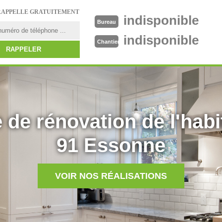
RAPPELLE GRATUITEMENT
indisponible
Bureau
indisponible
Chantier
 de rénovation de l'habi
91 Essonne
VOIR NOS RÉALISATIONS