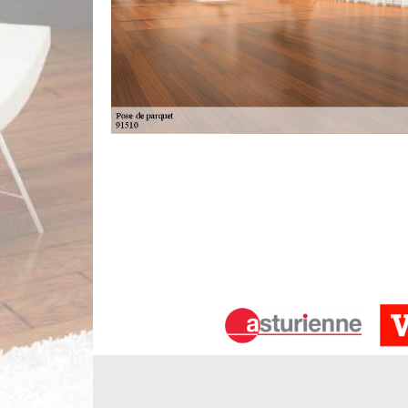
Les parquets en bois à Janville Sur J
Il est possible que vous ne savez rien sur ce
maintenant. Un parquet en bois massif est fait de 
compose de trois couches de bois différentes qui 
bois massif. N’hésitez pas de nous appeler pour le
du bois. Notre équipe peut intervenir dans tout 91
Réparation de parquets à Janville Su
Avant notre intervention, il faut que vous entret
détergent pour le lavage du bois. Lavez le sol ave
serrée que possible pour qu'elle soit humide, p
Utilisez un épurateur pour enlever les empreintes
aura fait effet sur vos parquets. Nous réparerons l