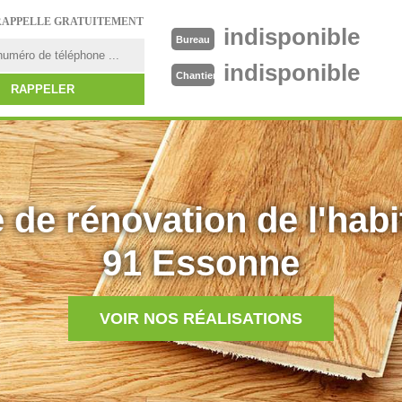
RAPPELLE GRATUITEMENT
indisponible
Bureau
indisponible
Chantier
 de rénovation de l'habi
91 Essonne
VOIR NOS RÉALISATIONS