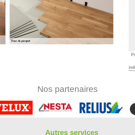
P
uine
la, mais Limbergere rénovation vous explique brièvement
ind
planches de bois massif, tandis qu'un parquet préfabriqué se
sont inclinées pour éviter les inconvénients d'un parquet en
s détails supplémentaires concernant les parquets faits avec
Nos partenaires
510 pour vous aider dans la pose de parquet.
r Juine
eniez votre parquet. Préparer une solution d'eau tiède et un
c la solution, en vous assurant de presser la vadrouille aussi
lutôt que mouillée. Trop d'eau peut endommager le parquet.
 tenaces. En attendant notre venue chez vous, cette solution
Autres services
a surface dès notre arrivée chez vous.