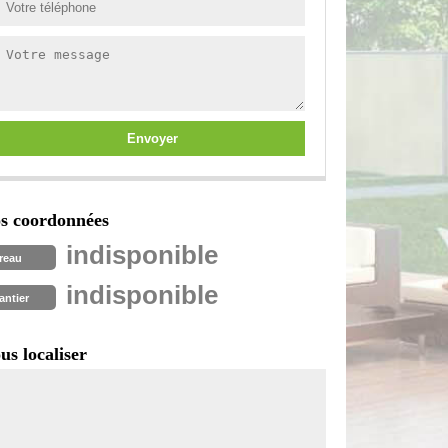
s coordonnées
indisponible
reau
indisponible
antier
us localiser