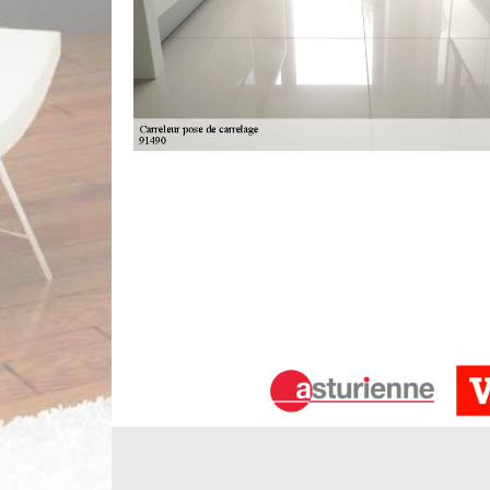
La pose des carrelages dans les salles
Les différentes surfaces dans les salles de bain son
permanente. Ainsi, il est nécessaire de mettre en 
mais, il est très fortement recommandé de contact
des opérations et il faut remarquer qu'il dresse 
recueillir les renseignements supplémentaires, il suf
Trouver le meilleur carreleur à Oncy
Avez-vous un projet de renouveler le carrelage de
d’un artisan carreleur ou d’une entreprise profess
vous pouvez contacter Limbergere rénovation po
Oncy Sur Ecole et ses environs. Fournissant un
équipe s’active sur tout le département 91490 et s