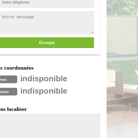
s coordonnées
indisponible
reau
indisponible
antier
us localiser