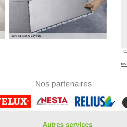
 de bain à Oncy Sur Ecole
C
t à protéger. En effet, il est à remarquer que l'humidité y est
place des carrelages. Ces opérations peuvent sembler simples,
ind
er des experts en la matière. Limbergere rénovation s'occupe
un devis qui est totalement gratuit et sans engagement. Pour
fit de le téléphoner directement.
Nos partenaires
 Sur Ecole
 votre maison (salle de bain, cuisine,…) ? Avez-vous besoin
ionnelle en pose de carrelage ? Au service de toute demande,
ur réaliser toutes vos demandes en travaux de carrelage à
 meilleur accompagnement pour toutes vos demandes, notre
es environs. Toutes demandes de devis est pour cela gratuite
Autres services