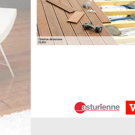
Limbergere rénovation et la création
91490
Les travaux d'embellissement pour les terrains et l
se font. Ces travaux peuvent être la création de terr
important de convier des experts en la matière. Li
et il est à remarquer qu'il va utiliser des équipem
dresse un devis qui est totalement gratuit et sans
Le nettoyage de terrasse à Oncy Sur E
Si votre terrasse extérieure est en carrelage, rie
soude. Sa composition avec l’eau permet à votre s
encrassés, cette astuce est d’une très grande aid
calme et propre pour votre propre plaisir. Faites a