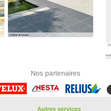
C
 pour les terrasses à Oncy Sur Ecole dans le
ind
es propriétés sont très utiles. Un certain nombre d'opérations
asses. Ces opérations sont logiquement difficiles et il est très
mbergere rénovation est un habitué de ces types d'opérations
Nos partenaires
ents adaptés pour la garantie d'un travail soigné. De plus, il
 engagement.
cole avec du vinaigre blanc
n de plus simple que d’utiliser du vinaigre blanc ou encore de
ol d’éviter les éraflures et les rayures. Même avec des sols
e pour s’en débarrasser. Faites de votre terrasse un espace
Autres services
ppel à Limbergere rénovation pour vous aider à rendre éclatant