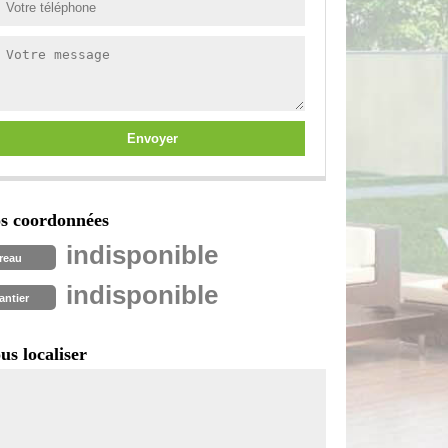
s coordonnées
indisponible
reau
indisponible
antier
us localiser