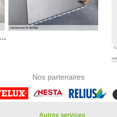
410
ède à la pose de votre carrelage en 91410 et ses environs
C
ipe peut ainsi aménager votre salle de bain et mettre en place
us sommes également spécialistes de la pose de carrelage à
ind
core le bord de votre piscine. Nous travaillons également le
.
Nos partenaires
es dans les cuisines à Dourdan?
maisons. Pour les différentes pièces où l'humidité est assez
protection des surfaces. Des revêtements spécifiques sont à
e en place des carrelages. Par conséquent, il est très important
ut se charger des interventions. Il faut remarquer qu'il va
engagement. Il réalise aussi les opérations dans les plus brefs
Autres services