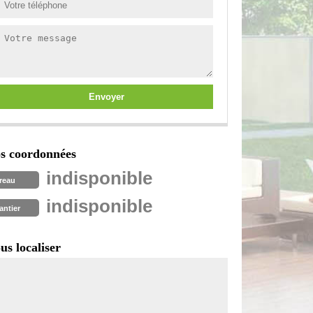
s coordonnées
indisponible
reau
indisponible
antier
us localiser