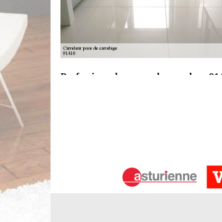
Professionnel en pose de carrelage 91
Carreleur à Dourdan, Limbergere rénovation proc
aussi bien pour le sol que sur les murs. Notre équ
la meilleure pose de carrelage. En extérieur, no
Dourdan. Nous habillons ainsi vos escaliers ou dé
carrelage de terrasse et réaliser une allée de pavés
Qui peut mettre en place les carrelag
Des interventions complexes s'effectuent pour les 
permanente, il est indispensable de s'assurer la 
poser. Les propriétaires ont la possibilité de mettr
de convier un carreleur. Limbergere rénovation pe
établir un devis qui est totalement gratuit et sans 
délais.