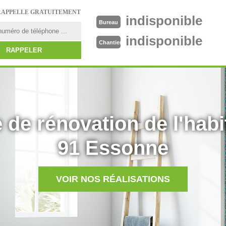
RAPPELLE GRATUITEMENT
indisponible
Bureau
indisponible
Chantier
 de rénovation de l'habi
91 Essonne
VOIR NOS RÉALISATIONS