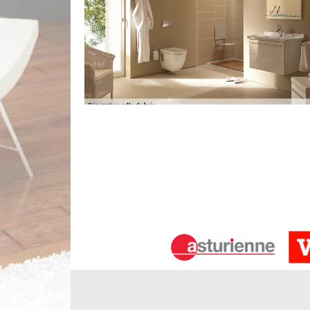
Notre entreprise rénovation de salle d
Un mauvais artisan pourrait faire rater la rénovati
changement d'un robinet ou d'un siège de toi
propriétaires peuvent faire eux-mêmes. En tout c
niveau plus élevé de savoir-faire et devrait don
rénovation. Nos artisans sont formés pour bien faire
Les travaux à confier à Limbergere ré
Limbergere rénovation est un professionnel qui s'oc
des travaux de mise en place de sanitaires. Des op
Les carrelages en mauvais état peuvent aussi être 
et il est très important de contacter des experts e