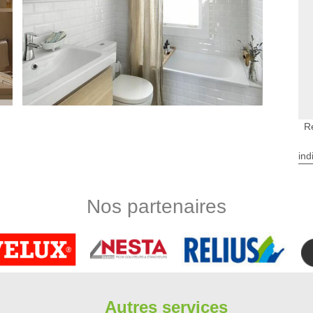
Ré
e bains à Villeconin
ind
on de votre salle de bain. La pose d'une porte de douche ou le
lette sont des améliorations mineures que de nombreux
as, la rénovation complète d'une salle de bains demande un
Nos partenaires
c être laissée aux professionnels comme ceux de Limbergere
 votre rénovation de salle d’eau.
novation à Villeconin
cupe des salles de bain. En effet, il est possible de réaliser
érations de pose de douche à l'italienne sont aussi possibles.
remplacés. De telles opérations sont assez souvent difficiles
Autres services
n la matière. Limbergere rénovation s'occupe des interventions