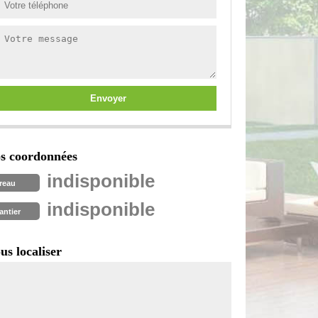
s coordonnées
indisponible
reau
indisponible
antier
us localiser