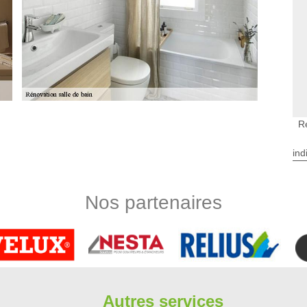
R
s Dourdan dans la salle de bains
dans une salle de bains, mais vous perdrez certaines des
ind
ique puisque les lignes de coulis seront de la même couleur
chance si vous évitez de peindre des carreaux qui reçoivent
 vous voulez notre service pour rénover et embellir de façon
Nos partenaires
e bains dans le 91410
rix compétitifs pour votre projet de rénover une salle d’eau,
 de bains peut être négligée à cause de leur utilisation et de
us utilisé de la journée. Nous sommes expérimentés dans le
yr Sous Dourdan. Nous veillons à ce que notre travail soit le
Autres services