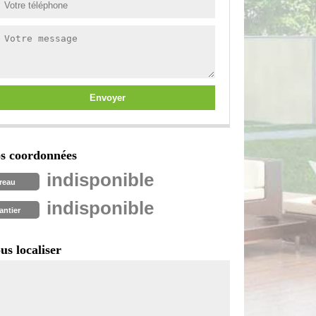
s coordonnées
indisponible
reau
indisponible
antier
us localiser