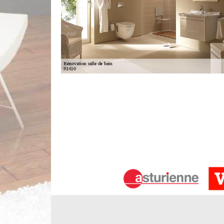
Peinture de carrelage à Saint Cyr Sou
Vous pouvez peindre les carreaux en céramique 
caractéristiques charmantes des carreaux de céram
que le carreau. En tout cas, vous aurez plus de 
beaucoup d'eau ou d'usure. Faites appel à nous si
innovante votre salle de bains avec une peinture.
Notre service de rénovation de salle d
Avez-vous besoin de la qualité supérieure et des p
Limbergere rénovation est le bon choix. Votre salle
leur emplacement. Quoique c’est l’endroit le pl
domaine de rénovation de salles de bains à Saint C
plus créatif et le plus étonnant possible.