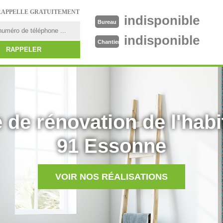
RAPPELLE GRATUITEMENT
indisponible
Bureau
indisponible
Chantier
 de rénovation de l'habi
91 Essonne
VOIR NOS RÉALISATIONS