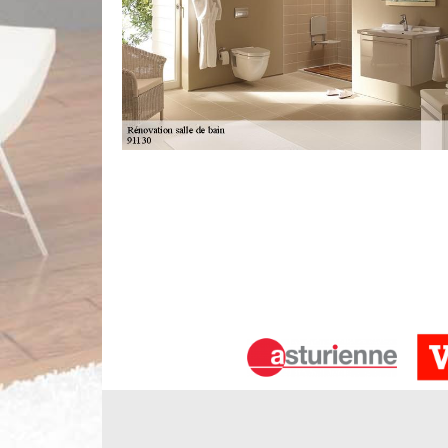
Rénovation de la salle de bains dans l
Limbergere rénovation assure des rénovations de 
et assurés. Nous nous occupons de tout, y compris le
plomberie, l'éclairage, l'isolation, etc. Ayez l'
nécessités. Nous faisons le changement complet d
ou à retoucher totalement votre salle de bain, cont
Qui se charge des travaux de mise e
Orangis ?
Pour être fonctionnelles, les salles de bain doivent
sont appelés meubles de salle de bain. Afin de mett
experts en la matière. Limbergere rénovation se c
qu'il va utiliser des matériels adaptés pour la garant