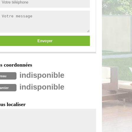
s coordonnées
indisponible
reau
indisponible
antier
us localiser