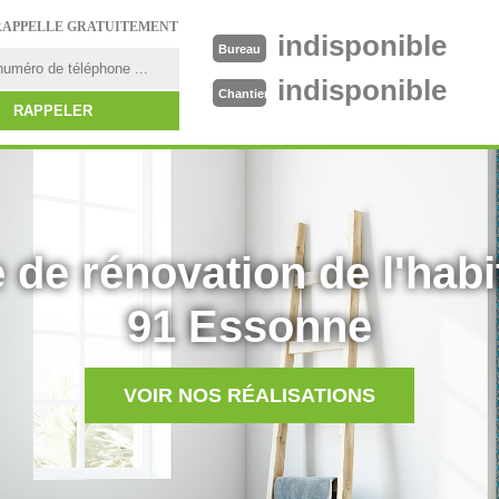
RAPPELLE GRATUITEMENT
indisponible
Bureau
indisponible
Chantier
 de rénovation de l'habi
91 Essonne
VOIR NOS RÉALISATIONS