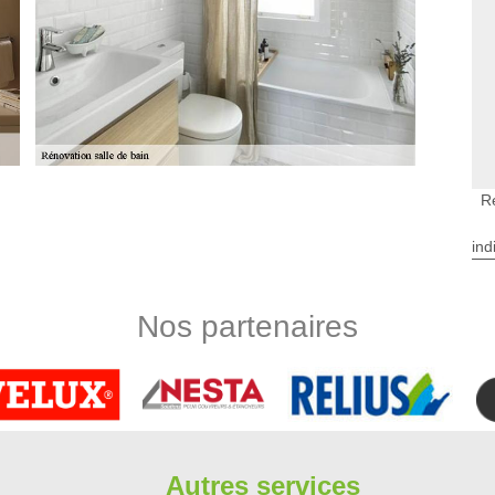
R
e 91130
salle de bains de qualité à Ris Orangis. Nous sommes agréés
ind
 revêtement de sol, le carrelage, les cloisons, la peinture, la
assurance que votre salle de bains sera à la hauteur de vos
e votre salle de bain. Vous cherchez peut-être à moderniser
Nos partenaires
actez-nous pour recevoir un devis.
n place des meubles de salle de bain à Ris
 être meublées. En effet, il existe des meubles spécifiques qui
re en place ces types de bien, il est très utile de convier des
harge de ces opérations et il est très important de rappeler
Autres services
ie d'un travail soigné. De plus, il va effectuer les opérations à