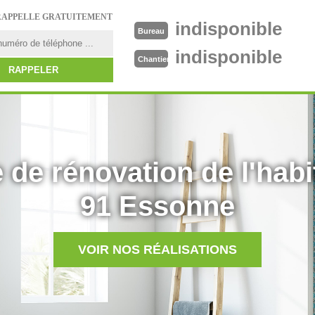
RAPPELLE GRATUITEMENT
indisponible
Bureau
indisponible
Chantier
 de rénovation de l'habi
91 Essonne
VOIR NOS RÉALISATIONS