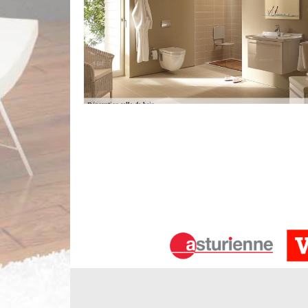
Contrat avec une société rénovation de
Si vous en avez assez de travailler avec des ar
entreprise Limbergere rénovation est spécialisée d
utiles, nous pouvons nous en charger. Vous avez l
notre travail récent en faisant défiler cette page
créativités et que notre ouvrage est toujours de qua
Les travaux de changement des carrela
Les carrelages sont des revêtements indispensable
ils sont très utiles pour les salles de bain. En 
permettre de protéger les surfaces. Or, au fil des 
nécessaire de remplacer les carrelages. Un expe