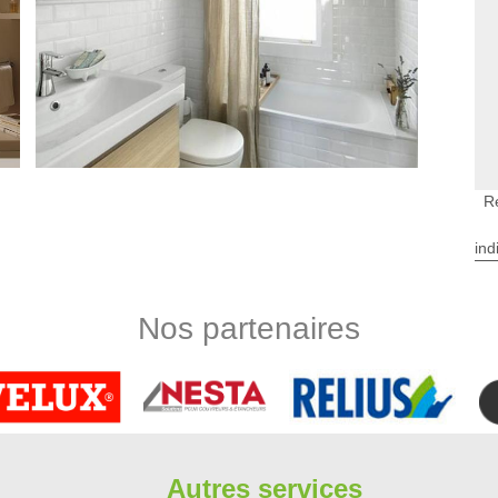
R
 salle de bains dans le 91740
ind
tisans qui n’aspirent pas confiance, contactez-nous. Notre
ans la rénovation de votre salle de bain dans tous les points
a possibilité de consulter notre page web pour un aperçu de
Nos partenaires
. Vous remarquerez que notre équipe travaille avec plusieurs
lité supérieure.
ges dans les salles de bain à Congerville
s pour un certain nombre de pièces dans la maison. En effet,
fait, les humidités y sont permanentes. Les carrelages vont
années, des dégradations peuvent être remarquées. Ainsi, il est
Autres services
rt comme Limbergere rénovation s'occupe des missions et il