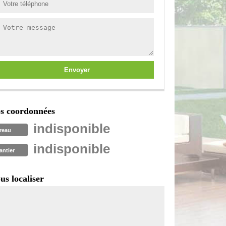
s coordonnées
indisponible
reau
indisponible
antier
us localiser