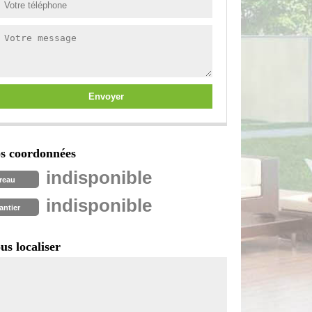
s coordonnées
indisponible
reau
indisponible
antier
us localiser