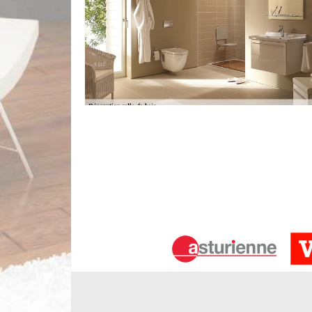
Notre entreprise rénovation de salle
Un mauvais artisan pourrait faire rater la rénovati
changement d'un robinet ou d'un siège de toi
propriétaires peuvent faire eux-mêmes. En tout c
niveau plus élevé de savoir-faire et devrait don
rénovation. Nos artisans sont formés pour bien faire
Les critères pour une transformation
La première réflexion est le goût et les préférence
qu'elle doit refléter et tenir compte de vos qualité
d’une garantie et d’une assurance pour réaliser co
éventuelles activités des artisans falsifiés. Chez n