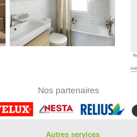
R
 de bains à Champmotteux
ind
on de votre salle de bain. La pose d'une porte de douche ou le
lette sont des améliorations mineures que de nombreux
as, la rénovation complète d'une salle de bains demande un
Nos partenaires
c être laissée aux professionnels comme ceux de Limbergere
 votre rénovation de salle d’eau.
 de salle de bains à Champmotteux
s du propriétaire. C'est votre salle de bains et cela signifie
s personnelles. Sachez que notre société dispose d'une licence,
mme il se doit les travaux. Cela assure le client contre les
Autres services
otre entreprise Limbergere rénovation, la satisfaction du client