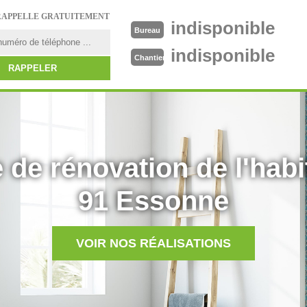
RAPPELLE GRATUITEMENT
indisponible
Bureau
indisponible
Chantier
 de rénovation de l'habi
91 Essonne
VOIR NOS RÉALISATIONS