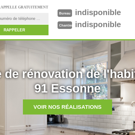
RAPPELLE GRATUITEMENT
indisponible
Bureau
indisponible
Chantier
 de rénovation de l'habi
91 Essonne
VOIR NOS RÉALISATIONS