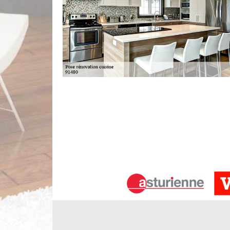
À qui peut-on confier les travaux de 
dans le 91480 et les localités avoisina
Des travaux spéciaux se réalisent pour les habi
rénovation peuvent s'effectuer pour les cuisines
connaître une multitude technique. Dans ce cas, 
Limbergere rénovation utilise des matériels 
renseignements supplémentaires, il suffit de le tél
Entreprise pose de cuisine 91480
Voulez-vous un aménagement de l’espace de votre 
équipement de cuisine ou un meuble ? Faites réali
notre prestation, vous pouvez optimiser votre esp
de cuisine Varennes Jarcy, nous pouvons réaliser