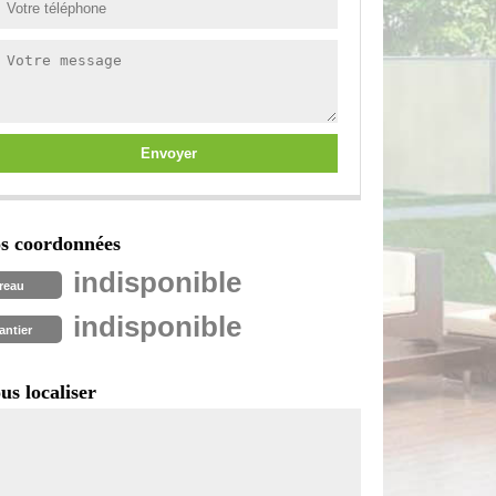
s coordonnées
indisponible
reau
indisponible
antier
us localiser