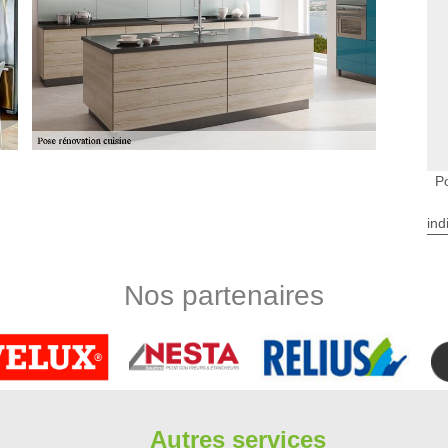
P
rénovation pour les cuisines à Varennes Jarcy
ntes?
ind
tations. Dans ce cas, de la modernisation, des travaux de
. Ce genre d'intervention peut être très compliqué. Il faut
il est nécessaire de faire appel à un expert en la matière.
Nos partenaires
adaptés pour la garantie d'un travail soigné. Pour les
éphoner directement.
cuisine ? Avez-vous fait acquisition récemment d’un nouvel
ser l’installation avec l’équipe Limbergere rénovation. Avec
ace de travail grâce à une étude d’emplacement. Artisan pose
Autres services
 les différentes installations dont vous avez besoin. Nous