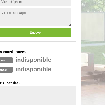
s coordonnées
indisponible
reau
indisponible
antier
us localiser