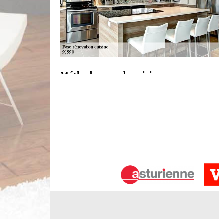
Méthode pose de cuisine
Pour assurer l’installation des meubles de cuisine
surface à travailler. Cela permet en effet de réali
travail. Professionnelle pose de cuisine à Mondevi
méthodes performantes. Pour cela, nous définiss
éventuelles mises en pratique. Si vous voulez l’aid
Professionnel pose de cuisine à Monde
Toute installation de cuisine et des divers équipe
espace où cohabitent l'eau, l'électricité, le gaz.
vous pouvez avoir ce dont vous avez besoin. Que 
dispose la solution idéale pour une bonne installat
jouir une installation assurée. Vous aurez bien évide