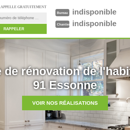
RAPPELLE GRATUITEMENT
indisponible
Bureau
indisponible
Chantier
 de rénovation de l'habi
91 Essonne
VOIR NOS RÉALISATIONS