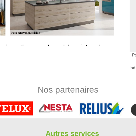
e rénovation pour les cuisines à Longjumeau
ntes?
P
tations. Dans ce cas, de la modernisation, des travaux de
. Ce genre d'intervention peut être très compliqué. Il faut
ind
il est nécessaire de faire appel à un expert en la matière.
adaptés pour la garantie d'un travail soigné. Pour les
éphoner directement.
Nos partenaires
meau
rgere rénovation est à votre service pour réaliser tout besoin
isposons différentes solutions pour optimiser les espaces de
 à Longjumeau et dans le département 91160. Pour toute pose
n meilleur accompagnement. L'aménagement que nous faisons
ue vous en attendez. Vous pouvez faire votre demande auprès
Autres services