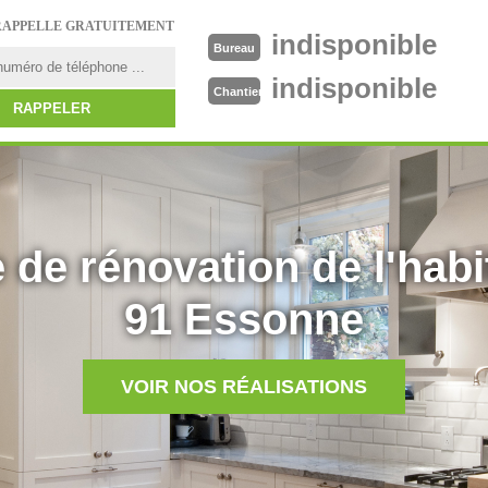
RAPPELLE GRATUITEMENT
indisponible
Bureau
indisponible
Chantier
 de rénovation de l'habi
91 Essonne
VOIR NOS RÉALISATIONS