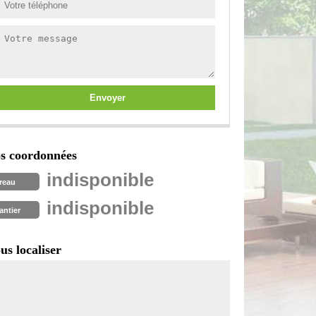
s coordonnées
indisponible
reau
indisponible
antier
us localiser