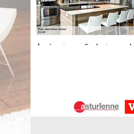
À qui peut-on confier les travaux d
dans le 91160 et les localités avoisina
Des travaux spéciaux se réalisent pour les habi
rénovation peuvent s'effectuer pour les cuisines
connaître une multitude technique. Dans ce cas, 
Limbergere rénovation utilise des matériels 
renseignements supplémentaires, il suffit de le tél
Entreprise pose de cuisine à Longju
Vous venez d’acquérir une cuisine ? L’équipe Limbe
d’installation. Composée de professionnels, nous d
vie d'un appartement ou d'une maison individuelle
d’équipement de cuisine, notre équipe assure u
doit bien entendu vous procurer tout le confort q