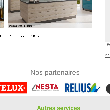
e cuisine Breuillet
tagères, tiroir, hotte de cuisine constituent souvent des
Po
 il est important de réfléchir à la disposition des meubles et
e gérer l’espace. Pratique et rapide, vous pouvez toutefois
ind
essionnel. Limbergere rénovation réalise avec compétence et
d’artisans pose de cuisine 91650, nous sommes au service de
Nos partenaires
cuisine ? Avez-vous fait acquisition récemment d’un nouvel
ser l’installation avec l’équipe Limbergere rénovation. Avec
ace de travail grâce à une étude d’emplacement. Artisan pose
fférentes installations dont vous avez besoin. Nous décorons
 tout 91650, nous mettons en place un service gratuit de devis
Autres services