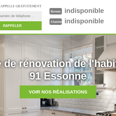
RAPPELLE GRATUITEMENT
indisponible
Bureau
indisponible
Chantier
 de rénovation de l'habi
91 Essonne
VOIR NOS RÉALISATIONS