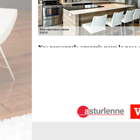
Nos personnels aguerris pour la pose d
Meubles hauts, meubles bas, meubles d’angles, é
meubles de cuisine. Pour assurer une pose parfaite,
de leur agencement. Cela permet bien évidemment d
confier la pose de cuisine à Breuillet à un prof
savoir-faire pour toute pose de cuisine. Composé 
toute la région.
Entreprise pose de cuisine 91650
Voulez-vous un aménagement de l’espace de votre 
équipement de cuisine ou un meuble ? Faites réali
notre prestation, vous pouvez optimiser votre esp
de cuisine Breuillet, nous pouvons réaliser les di
ainsi votre cuisine et l’optimise. En activité sur