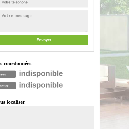
s coordonnées
indisponible
reau
indisponible
antier
us localiser