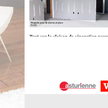
Tout sur la cloison de séparation pour
La construction d'un mur de séparation est un m
circulation dans une pièce. Si l’on définit brièvem
porteur qui est établit afin de supporter exclusi
supporte pas le plafond ou le plancher au-dessu
Limbergere rénovation pour vous le faire.
Encadrement de cloison de séparation
Si vous allez diviser une grande pièce avec un mur
le nouveau mur. Vous devrez d'abord décider où v
mur dépendra surtout de la dimension de la piè
encadrer une porte entre les deux pièces. Vous dev
murs. Contactez Limbergere rénovation pour une ré