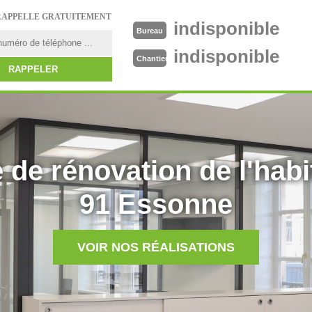
RAPPELLE GRATUITEMENT
indisponible
Bureau
indisponible
Chantier
 de rénovation de l'habi
91 Essonne
VOIR NOS RÉALISATIONS