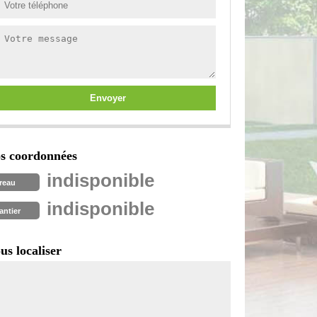
s coordonnées
indisponible
reau
indisponible
antier
us localiser