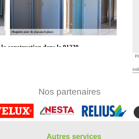
 la construction dans le 91330
oyen facile de diviser un grand espace ou de rediriger la
P
ent, une cloison de séparation est le type de mur intérieur non
vement les matériaux du mur lui-même. Ce qui dit qu’elle ne
ind
s. Si vous voulez créer une cloison de séparation, appelez
Nos partenaires
 à Yerres
 de séparation, vous devrez construire un cadre de base pour
ous voulez que le nouveau mur soit placé. L'emplacement du
ce concernée. Vous devez également décider si vous voulez
rez construire un cadre qui s'adapte au sol, au plafond et aux
alisation performante.
Autres services