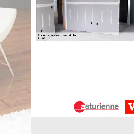
La cloison préfabriquée à Saclas
Vous avez déjà sûrement entendu les cloisons de 
largeur près de 1m 20 cm, les montants en bois se
séparation préfabriquées ne sont jamais utilisées c
vous pouvez les trouver dans les étages inférieurs 
cette cloison, contactez-nous.
Encadrement de base d’une cloison à 
La base fondamentale des cloisons à ossature en b
ou une autre ouverture bloque le mur, l'ouvertur
linteau au sommet et des montants à mi-haute
semblable, au-dessous de l'ouverture, c’est le 
peut être ajouté lorsqu'une rigidité supplémentaire d