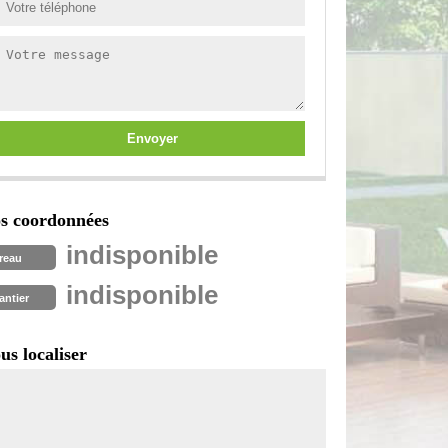
s coordonnées
indisponible
reau
indisponible
antier
us localiser