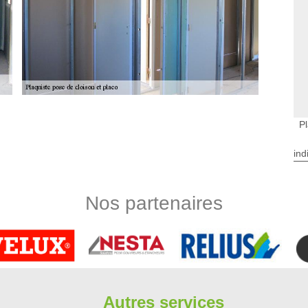
P
séparation préfabriquées. Chaque panneau préfabriqué a une
 trouvent aux extrémités de chaque panneau. Les cloisons de
ind
omme murs porteurs, elles sont en effet trop fines. Par contre,
et supérieurs ou dans les deux zones. Pour plus de détails sur
Nos partenaires
Saclas
ois ressemble à celle des murs extérieurs. Lorsqu'une porte
e est entourée par des montants de coupe sur les côtés, un
ur au-dessus. Dans le cas d'une fenêtre ou d'une porte
même. Un blocage ou un contreventement entre les montants
e la paroi est requise.
Autres services