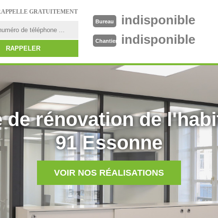
RAPPELLE GRATUITEMENT
indisponible
Bureau
indisponible
Chantier
 de rénovation de l'habi
91 Essonne
VOIR NOS RÉALISATIONS