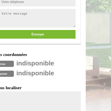
s coordonnées
indisponible
reau
indisponible
antier
us localiser