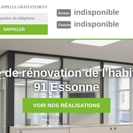
RAPPELLE GRATUITEMENT
indisponible
Bureau
indisponible
Chantier
 de rénovation de l'habi
91 Essonne
VOIR NOS RÉALISATIONS