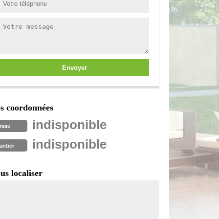
s coordonnées
indisponible
reau
indisponible
antier
us localiser