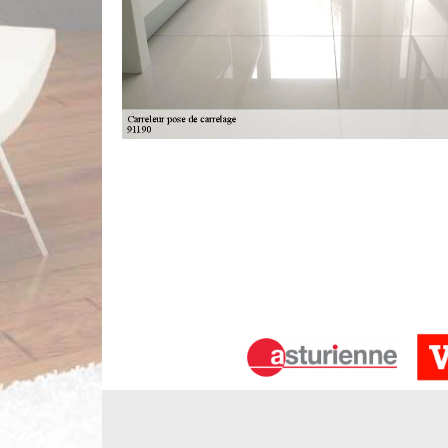
Pose de carrelage à Saint Aubin
Pour assurer une bonne qualité de pose de carrela
Carrelage traditionnel, design ou style ancien…il
l’ambiance de la pièce et de votre confort au quotid
carrelage à effet, carreaux ciment, grès céra
rénovation, vous pouvez vous faire accompagner par
La pose des carrelages dans les salles
Les différentes surfaces dans les salles de bain son
permanente. Ainsi, il est nécessaire de mettre en 
mais, il est très fortement recommandé de contact
des opérations et il faut remarquer qu'il dresse 
recueillir les renseignements supplémentaires, il suf