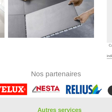
C
ind
selet Le Marais dans le 91150
les différentes pièces dans une maison. En fait, il est très
s. Or, ces opérations sont assez difficiles et il est logique de
Nos partenaires
tions. Limbergere rénovation est un carreleur qui utilise tous
 travail de bonne qualité. Pour recueillir les informations
il. Enfin, il dresse un devis gratuit et sans engagement.
sionnel carreleur à Puiselet Le Marais
 Le Marais et ses environs, notre équipe vous apporte notre
er dans le choix de votre carrelage. Parce que le carrelage
Autres services
pièce, d’entretien,… il existe divers paramètres à mettre en