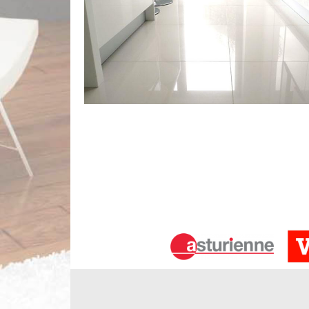
Les installations des carrelages à Pui
Le carrelage est un revêtement indispensable pour 
utile de réaliser leur pose pour protéger les surface
rechercher des experts pour effectuer les interven
les équipements appropriés pour la garantie d'un
complémentaires, il suffit de lui passer un coup de f
Limbergere rénovation – votre profes
Au service de toute pose de carrelage à Puiselet
compétence dans le domaine afin de vous conseill
servira d’ambiance, de style, de volume de votre 