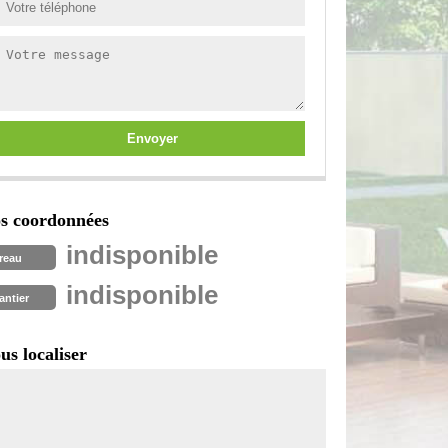
s coordonnées
indisponible
reau
indisponible
antier
us localiser