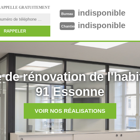
RAPPELLE GRATUITEMENT
indisponible
Bureau
indisponible
Chantier
 de rénovation de l'habi
91 Essonne
VOIR NOS RÉALISATIONS