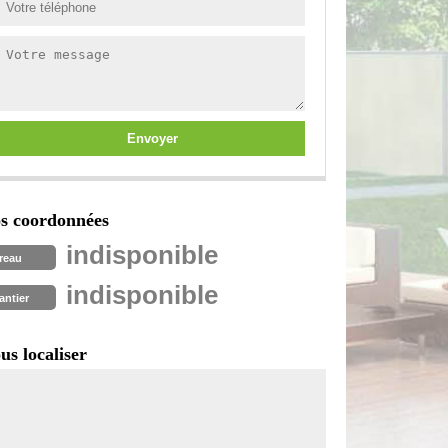
s coordonnées
indisponible
reau
indisponible
antier
us localiser