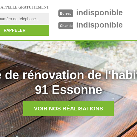
RAPPELLE GRATUITEMENT
indisponible
Bureau
indisponible
Chantier
 de rénovation de l'habi
91 Essonne
VOIR NOS RÉALISATIONS