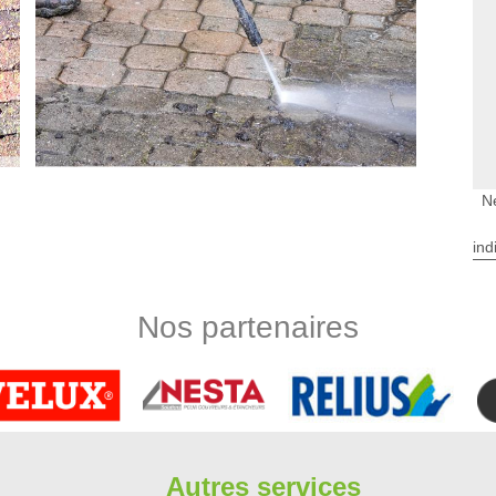
N
nettoyage des terrasses à Sainte Genevieve Des
ind
es structures de la maison est à remarquer. En effet, il est
our les terrasses. Ces interventions sont assez compliquées.
Nos partenaires
ergere rénovation. C'est un expert qui a tous les outils pour
a va permettre d'éviter les problèmes de mauvaise surprise en
té établis.
rasses à Sainte Genevieve Des Bois dans le
nécessaires pour plusieurs raisons. Pour commencer, ce sont
Autres services
 Les crasses peuvent entraîner des problèmes. Ensuite, c'est