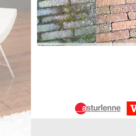
À qui peut-on confier les travaux de 
Bois dans le 91700?
La multiplicité des entretiens à effectuer pour l
nécessaire de réaliser des travaux de nettoyage p
De ce fait, il est recommandé de s'adresser à Limb
faire un travail soigné. Il dresse le devis et cel
termes de prix. Enfin, il respecte les délais qui ont é
Les opérations de nettoyage des ter
91700 et les localités avoisinantes
Les travaux de nettoyage pour les terrasses sont 
des mesures préventives contre les détériorations.