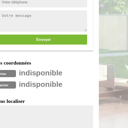
s coordonnées
indisponible
reau
indisponible
antier
us localiser