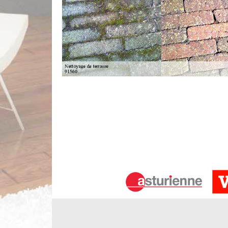
Les opérations de nettoyage des terr
avoisinantes
Les travaux de nettoyage pour les terrasses sont 
des mesures préventives contre les détériorations.
le meilleur moyen de rendre présentables les surfa
important de convier des experts en la matière
remarquer qu'il va établir un devis qui est totaleme
Service de nettoyage de terrasse à Cr
Votre jardin ou les allées de votre maison se sont-
à Crosne, Limbergere rénovation s’occupe de tou
maison, la terrasse se doit d’être propre. Chez Lim
nettoyage. Nous déployons pour cela des produ