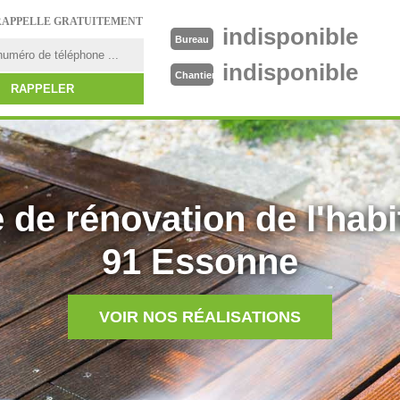
RAPPELLE GRATUITEMENT
indisponible
Bureau
indisponible
Chantier
 de rénovation de l'habi
91 Essonne
VOIR NOS RÉALISATIONS