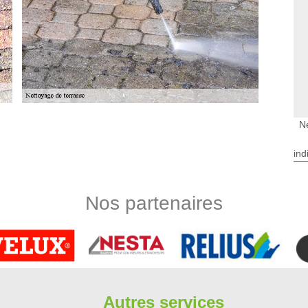
N
asses à Crosne dans le 91560 et les localités
ind
nécessaires pour plusieurs raisons. Pour commencer, ce sont
 Les crasses peuvent entraîner des problèmes. Ensuite, c'est
ces. Les travaux sont assez souvent difficiles et il est très
Nos partenaires
. Limbergere rénovation s'occupe des missions et il faut
nt gratuit et sans engagement.
osne
ils encrassés de salissures ? Service de nettoyage de terrasse
te demande. Assurant un accueil parfait pour une vente de
bergere rénovation, nous veillons à la réalisation d’un parfait
Autres services
its et des méthodes de qualité. Si vous avez besoin de