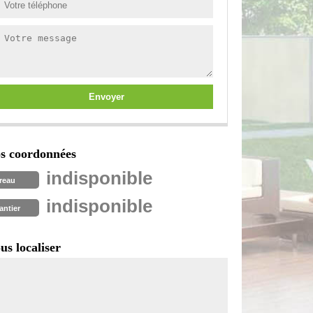
s coordonnées
indisponible
reau
indisponible
antier
us localiser