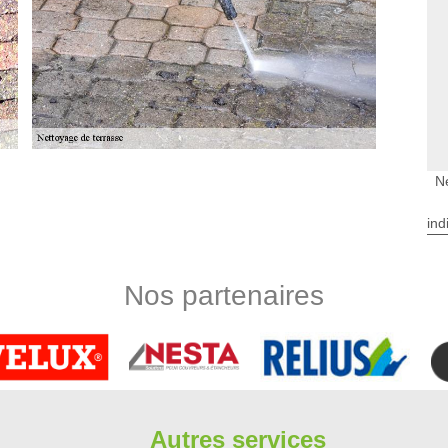
N
thon La Plaine
 n’hésitez pas à réaliser un nettoyage régulier. Notre équipe
ind
hon La Plaine. Lorsque les mousses et les végétations vont
xpertise en nettoyage de béton, Limbergere rénovation effectue
se béton ou pierre reconstituée bien nettoyé est protégée des
Nos partenaires
tien qu'une qui n’a pas été protégée.
e rénovation
e reste des éléments de votre maison, ont besoin d’être
ique, cette intervention permet d’allonger leur durée de vie et
s intempéries. Composée d’artisans en nettoyage de terrasse
 qualité et à la hauteur de chaque attente. Au service de tout
Autres services
ervice. Nous mettons en place un devis nettoyage de terrasse