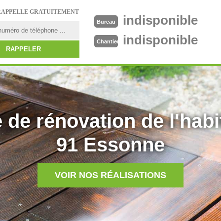
RAPPELLE GRATUITEMENT
indisponible
Bureau
indisponible
Chantier
 de rénovation de l'habi
91 Essonne
VOIR NOS RÉALISATIONS