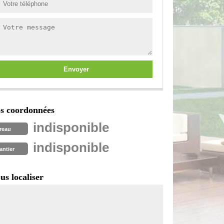
s coordonnées
indisponible
reau
indisponible
antier
us localiser