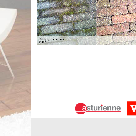
Entreprise nettoyage de terrasse à Au
Si vous voulez disposer d’une terrasse de qualité,
intervient pour tout nettoyage de terrasse à Aut
l’engendrer, celle-ci devient glissante. Avec une e
toute demande d’intervention. En effet, une terras
taches et des salissures, et demande moins d’entre
Nettoyage de dallage avec Limberger
La terrasse et les dallages en béton, comme l
entretenues de façon régulière. Outre l’effet esthét
permettra de faire face efficacement aux diverse
qualifiés, notre entreprise garantit un travail de
91410 et ses environs, notre équipe est à votre s