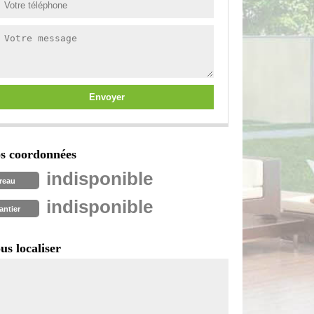
s coordonnées
indisponible
reau
indisponible
antier
us localiser