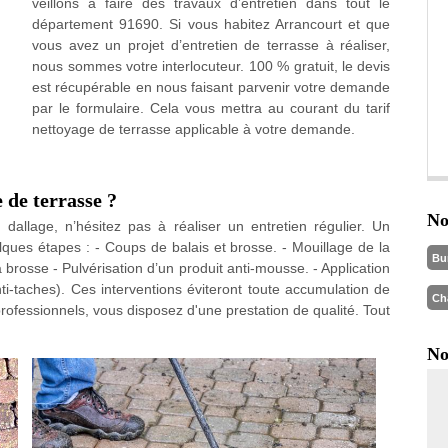
veillons à faire des travaux d’entretien dans tout le
département 91690. Si vous habitez Arrancourt et que
vous avez un projet d’entretien de terrasse à réaliser,
nous sommes votre interlocuteur. 100 % gratuit, le devis
est récupérable en nous faisant parvenir votre demande
par le formulaire. Cela vous mettra au courant du tarif
nettoyage de terrasse applicable à votre demande.
 de terrasse ?
No
allage, n’hésitez pas à réaliser un entretien régulier. Un
lques étapes : - Coups de balais et brosse. - Mouillage de la
Bu
 brosse - Pulvérisation d’un produit anti-mousse. - Application
ti-taches). Ces interventions éviteront toute accumulation de
Ch
rofessionnels, vous disposez d'une prestation de qualité. Tout
No