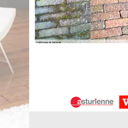
Quel coût pour un nettoyage de terras
Pour les différents besoins en nettoyage de dallag
toute demande. Une terrasse propre et protégé pe
des terrasses, notre équipe met en place des p
fournissons un traitement hydrofuge. Chaque tarif n
Pour obtenir le coût propre à votre besoin, n’hésit
Qui se charge des travaux de nettoyag
Les terrasses sont des structures qui devront être e
travaux permettant de les entretenir. Ainsi, des o
particulièrement difficiles et il est très utile d
s'occupe des missions et il faut remarquer qu'il ét