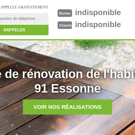
RAPPELLE GRATUITEMENT
indisponible
Bureau
indisponible
Chantier
 de rénovation de l'habi
91 Essonne
VOIR NOS RÉALISATIONS