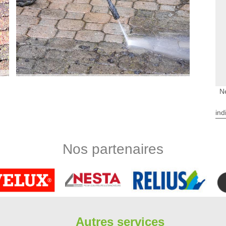
N
se ?
ind
e et terrasse à Arrancourt, Limbergere rénovation s’occupe de
rmet une utilisation sans risque. Pour assurer le nettoyage
roduits et des méthodes spécifiques. Si nécessaire, nous
Nos partenaires
ettoyage sera ainsi défini en fonction des travaux à réaliser.
ez pas à nous faire parvenir votre demande de devis.
e des terrasses à Arrancourt dans le 91690?
n parfait état. En effet, il est très important de réaliser des
pérations de nettoyage régulier sont à faire. Ces travaux sont
e rechercher des experts en la matière. Limbergere rénovation
Autres services
ablit un devis gratuit et sans engagement. D'un autre côté, il