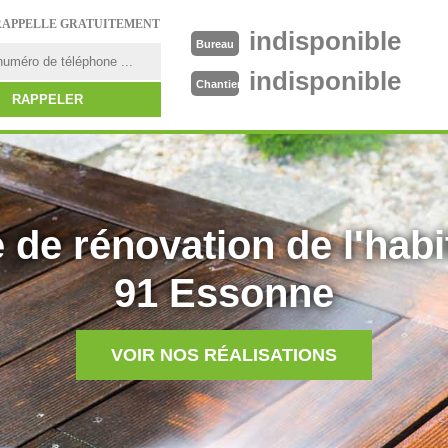
RAPPELLE GRATUITEMENT
indisponible
Bureau
indisponible
Chantier
 de rénovation de l'habi
91 Essonne
VOIR NOS RÉALISATIONS