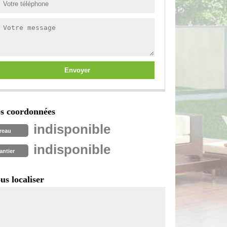
s coordonnées
indisponible
reau
indisponible
antier
us localiser