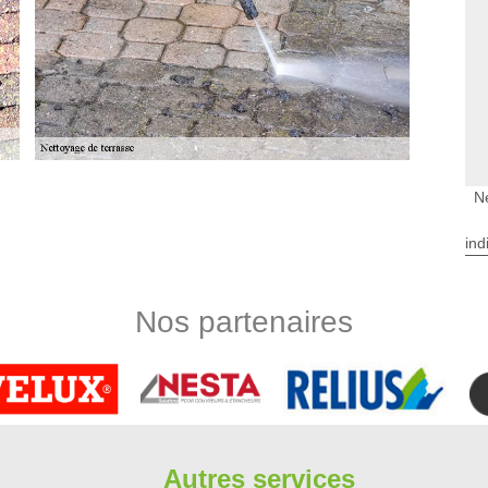
Ne
rofessionnels
cevoir un devis nettoyage de terrasse à Angervilliers chez
ind
 connaître le tarif adéquat à votre projet de nettoyage de
iquer pour votre demande. Nous faisons pour cela une étude à
vitons à nous faire parvenir votre demande via le formulaire en
Nos partenaires
illiers
bergere rénovation utilise des produits non agressifs aux
uates peuvent abîmer les matériaux qui constituent votre
 simples, mais efficaces : des balais brosses avec de l’eau
es plus dures à enlever. Pour toute demande de nettoyage,
Autres services
ctivité sur 91470, notre équipe de nettoyeur à Angervilliers