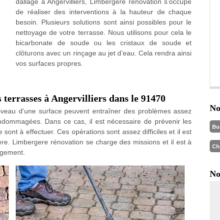
dallage à Angervilliers, Limbergere rénovation s’occupe
de réaliser des interventions à la hauteur de chaque
besoin. Plusieurs solutions sont ainsi possibles pour le
nettoyage de votre terrasse. Nous utilisons pour cela le
bicarbonate de soude ou les cristaux de soude et
clôturons avec un rinçage au jet d’eau. Cela rendra ainsi
vos surfaces propres.
 terrasses à Angervilliers dans le 91470
No
niveau d'une surface peuvent entraîner des problèmes assez
endommagées. Dans ce cas, il est nécessaire de prévenir les
Bu
ont à effectuer. Ces opérations sont assez difficiles et il est
ère. Limbergere rénovation se charge des missions et il est à
Ch
gagement.
No