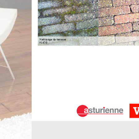
Devis nettoyage de terrasse par nos p
100 % gratuit et sans engagement, vous pouvez re
Limbergere rénovation. Permettant de vous faire
terrasse, ce devis sera un aperçu du tarif à appl
l’avance de toute surface à travailler. Nous vous in
ligne ou en nous contactant par téléphone.
Spécialiste nettoyage dallage à Angerv
Pour assurer un bon nettoyage de terrasse, Lim
matériaux. L’usage d’autres solutions non adéq
terrasse. Pour cela, nous employons des méthodes
tiède accompagnée de décapant pour les taches l
nous pouvons faire un décapage de la surface. En a