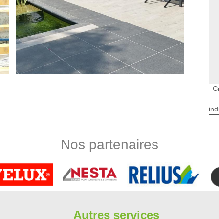
C
 Juine par nos artisans
ind
de la terrasse est très importante. Se soucier de l'étanchéité
gâts et les fuites. Afin de réaliser l’isolation de votre terrasse,
ution à adopter. Toutefois, l’appel à des professionnels est
Nos partenaires
imbergere rénovation vous assure de toujours vous satisfaire
rasse.
asse à Bouray Sur Juine ?
re le jardin et la maison, permettant aussi de profiter du beau
rs revêtements selon vos budgets et pour ce qui vous va le
essionnels de Limbergere rénovation qui pourront répondre à
Autres services
re société, nous sommes réputés pour de bons résultats dans