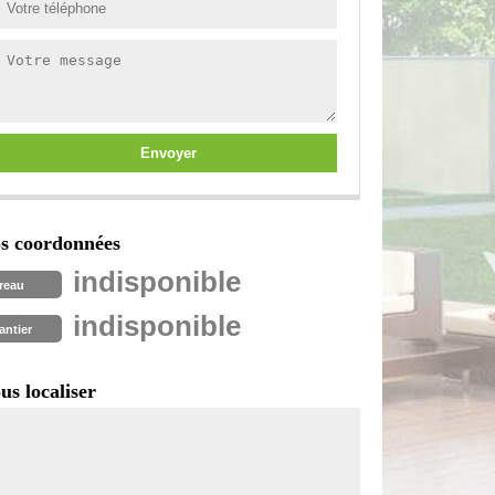
s coordonnées
indisponible
reau
indisponible
antier
us localiser