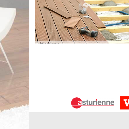
L'étanchéité de terrasse à Bouray Sur
En construction comme en rénovation, l'étanchéité 
de la terrasse doit être prioritaire pour éviter les dé
la pose des produits imperméables est la bonne sol
idéal pour un résultat durable. Notre entreprise L
quel que soit le soin que vous voulez pour votre ter
Comment réussir une création de terr
La terrasse a pour rôle d’être un trait d’union ent
temps. On peut construire une terrasse par dive
mieux. Des travaux sont à effectuer par des prof
vos suggestions. N’ayez crainte de contacter not